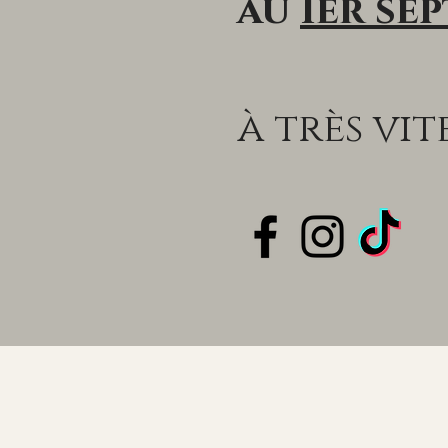
au
1er se
à très vi