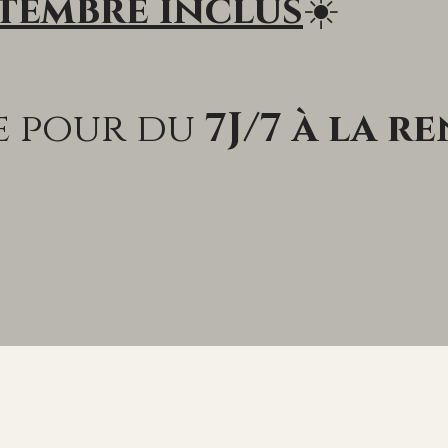
ptembre inclus
☀️
te pour du
7J/7 à la re