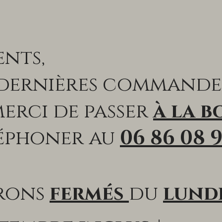
ents,
 dernières commande
merci de passer
à la b
léphoner au
06 86 08 9
erons
fermés
du
lundi