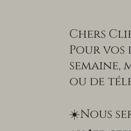
Chers Cli
Pour vos
semaine, 
ou de té
☀️Nous s