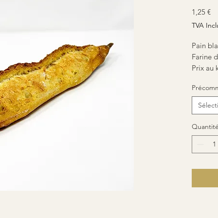
Pr
1,25 €
TVA Incl
Pain bla
Farine 
Prix au 
Précom
Sélect
Quantit