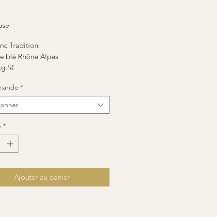
ix
use
nc Tradition
de blé Rhône Alpes
kg 5€
mande
*
ionner
é
*
Ajouter au panier