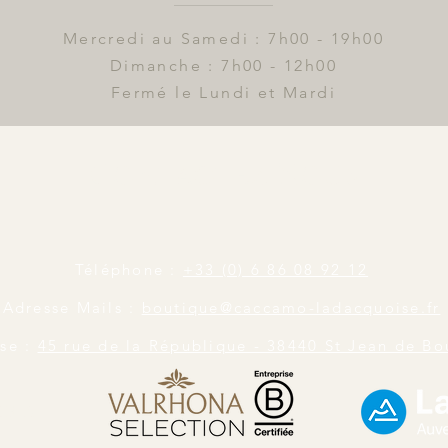
Mercredi au Samedi : 7h00 - 19h00
Dimanche : 7h00 - 12h00
Fermé le Lundi et Mardi
Contactez Nous
Téléphone :
+33 (0)
6 86 08 92 12
Adresse Mails :
boutique@caccamo-ladacquoise.fr
se :
45 rue de la République - 38440 St Jean de Bo
ires