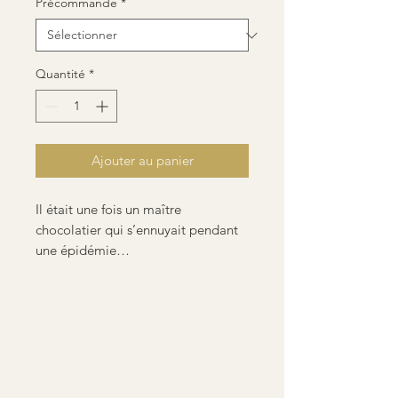
Précommande
*
Quantité
*
Ajouter au panier
Il était une fois un maître
chocolatier qui s’ennuyait pendant
une épidémie…
Au cours d’une balade le long du
ruisseau La Gervonde, qui traverse
nos communes, il eu l’idée de
représenter les cailloux tantôt
saillants, tantôt ronds et polis
Tout naturellement il les transforma
en chocolats gourmands et