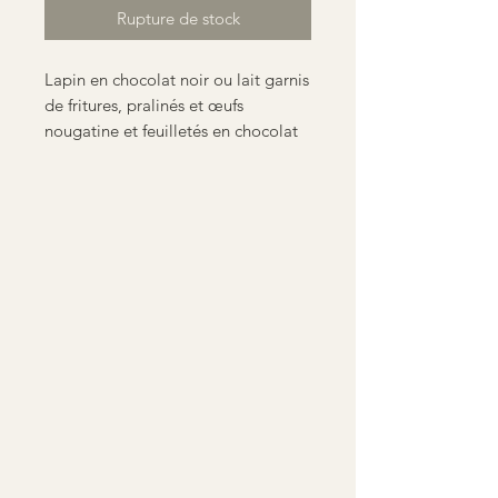
Rupture de stock
Lapin en chocolat noir ou lait garnis
de fritures, pralinés et œufs
nougatine et feuilletés en chocolat
de la couleur du lapin
Chocolat lait 35% ou noir 61%
Taille 16 cm
Poids 85g environs