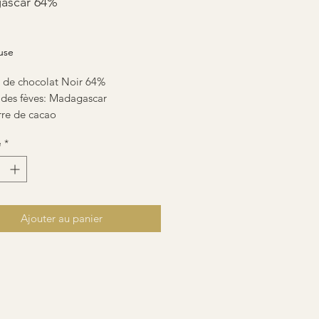
ascar 64%
ix
use
e de chocolat Noir 64%
 des fèves: Madagascar
rre de cacao
e dégustation: Notes de fruits
é
*
t Cacaoté, gourmand et acidulé.
e de 80g
uten
Ajouter au panier
kg 96€