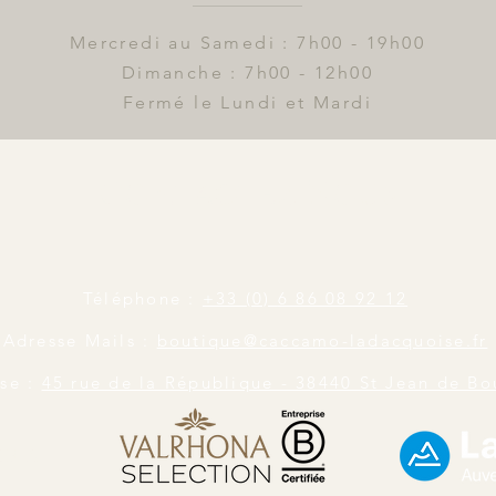
Mercredi au Samedi : 7h00 - 19h00
Dimanche : 7h00 - 12h00
Fermé le Lundi et Mardi
Contactez Nous
Téléphone :
+33 (0)
6 86 08 92 12
Adresse Mails :
boutique@caccamo-ladacquoise.fr
se :
45 rue de la République - 38440 St Jean de Bo
ires